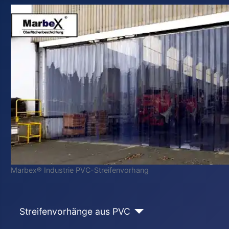
Marbex® Industrie PVC-Streifenvorhang
Streifenvorhänge aus PVC