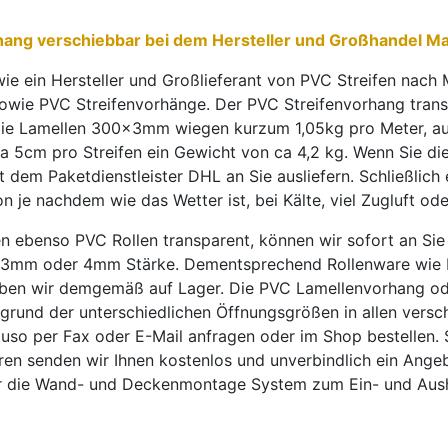
orhang verschiebbar bei dem Hersteller und Großhandel
e ein Hersteller und Großlieferant von PVC Streifen nach 
owie PVC Streifenvorhänge. Der PVC Streifenvorhang transp
 Die Lamellen 300x3mm wiegen kurzum 1,05kg pro Meter, au
ca 5cm pro Streifen ein Gewicht von ca 4,2 kg. Wenn Sie 
 dem Paketdienstleister DHL an Sie ausliefern. Schließlich 
on je nachdem wie das Wetter ist, bei Kälte, viel Zugluft o
n ebenso PVC Rollen transparent, können wir sofort an Sie
m, 3mm oder 4mm Stärke. Dementsprechend Rollenware wie P
 wir demgemäß auf Lager. Die PVC Lamellenvorhang oder 
grund der unterschiedlichen Öffnungsgrößen in allen versc
auso per Fax oder E-Mail anfragen oder im Shop bestellen.
teren senden wir Ihnen kostenlos und unverbindlich ein Ange
 für die Wand- und Deckenmontage System zum Ein- und A