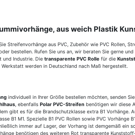
Gummivorhänge, aus weich Plastik Kuns
ie Streifenvorhänge aus PVC, Zubehör wie PVC Rollen, Strei
der bestellen. Rufen Sie uns an, wir beraten Sie gerne un
 und Industrie. Die
transparente PVC Rolle
für die
Kunsts
 Werkstatt werden in Deutschland nach Maß hergestellt.
ang
individuell in Ihrer Größe bestellen möchten, senden Si
hlhaus
, ebenfalls
Polar PVC-Streifen
benötigen wir diese A
em gibt es für die Brandschutzklasse extra B1 Vorhänge. A
asse B1 M1. Spezielle B1 PVC Rollen sowie PVC Vorhänge B1 
chließlich immer auf Lager, der Vorhang ist demgemäß ein 
rhänge benötigen des weiteren Rot transparente Kunststo