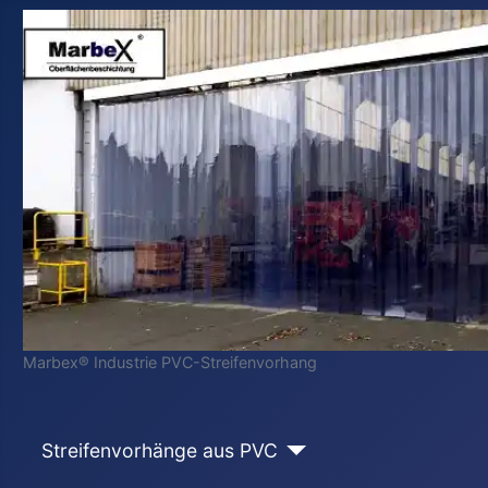
Marbex® Industrie PVC-Streifenvorhang
Streifenvorhänge aus PVC