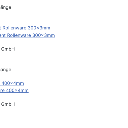
hänge
nt Rollenware 300x3mm
® GmbH
hänge
re 400x4mm
® GmbH