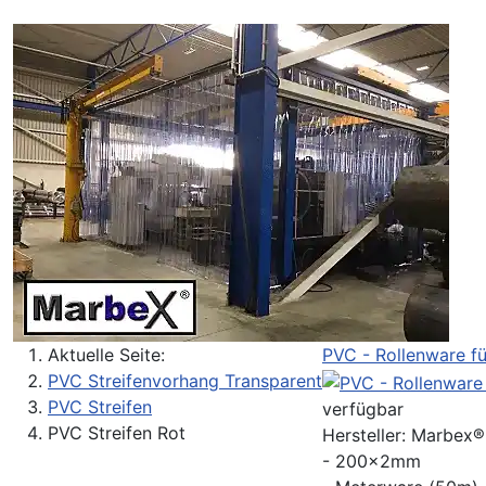
Aktuelle Seite:
PVC - Rollenware f
PVC Streifenvorhang Transparent
PVC Streifen
verfügbar
PVC Streifen Rot
Hersteller:
Marbex
- 200x2mm