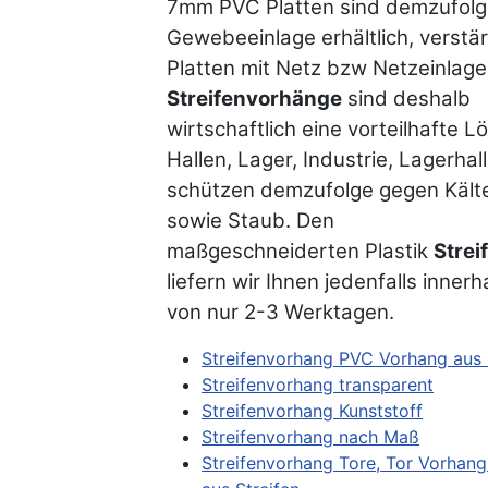
7mm PVC Platten sind demzufolg
Gewebeeinlage erhältlich, verstä
Platten mit Netz bzw Netzeinlage
Streifenvorhänge
sind deshalb
wirtschaftlich eine vorteilhafte L
Hallen, Lager, Industrie, Lagerhal
schützen demzufolge gegen Kälte
sowie Staub. Den
maßgeschneiderten Plastik
Strei
liefern wir Ihnen jedenfalls innerha
von nur 2-3 Werktagen.
Streifenvorhang PVC Vorhang aus 
Streifenvorhang transparent
Streifenvorhang Kunststoff
Streifenvorhang nach Maß
Streifenvorhang Tore, Tor Vorhang