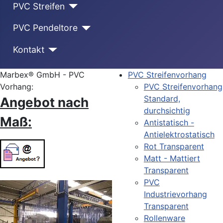
PVC Streifen
PVC Pendeltore
Kontakt
Marbex® GmbH - PVC
PVC Streifenvorhang
Vorhang:
PVC Streifenvorhang
Standard,
Angebot nach
durchsichtig
Maß:
Antistatisch -
Antielektrostatisch
Rot Transparent
Matt - Mattiert
Transparent
PVC
Industrievorhang
Transparent
Rollenware