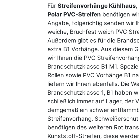
Für
Streifenvorhänge Kühlhaus
,
Polar PVC-Streifen
benötigen wir
Angabe, folgerichtig senden wir 
weiche, Bruchfest weich PVC Stre
Außerdem gibt es für die Brands
extra B1 Vorhänge. Aus diesem Gr
wir Ihnen die PVC Streifenvorhang
Brandschutzklasse B1 M1. Spezie
Rollen sowie PVC Vorhänge B1 n
liefern wir Ihnen ebenfalls. Die Wa
Brandschutzklasse 1, B1 haben wi
schließlich immer auf Lager, der 
demgemäß ein schwer entflamm
Streifenvorhang. Schweißerschu
benötigen des weiteren Rot tran
Kunststoff-Streifen, diese werde