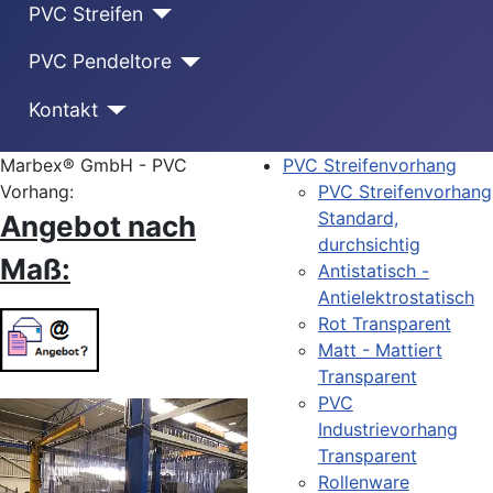
PVC Streifen
PVC Pendeltore
Kontakt
Marbex® GmbH - PVC
PVC Streifenvorhang
Vorhang:
PVC Streifenvorhang
Standard,
Angebot nach
durchsichtig
Maß:
Antistatisch -
Antielektrostatisch
Rot Transparent
Matt - Mattiert
Transparent
PVC
Industrievorhang
Transparent
Rollenware