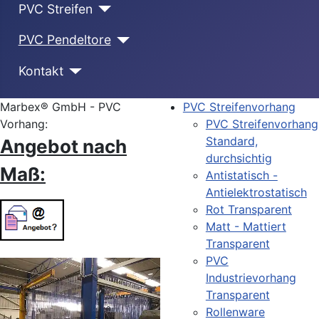
PVC Streifen
PVC Pendeltore
Kontakt
Marbex® GmbH - PVC
PVC Streifenvorhang
Vorhang:
PVC Streifenvorhang
Standard,
Angebot nach
durchsichtig
Maß:
Antistatisch -
Antielektrostatisch
Rot Transparent
Matt - Mattiert
Transparent
PVC
Industrievorhang
Transparent
Rollenware