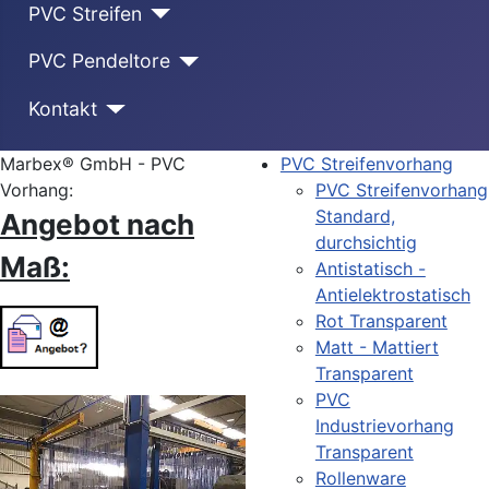
PVC Streifen
PVC Pendeltore
Kontakt
Marbex® GmbH - PVC
PVC Streifenvorhang
Vorhang:
PVC Streifenvorhang
Standard,
Angebot nach
durchsichtig
Maß:
Antistatisch -
Antielektrostatisch
Rot Transparent
Matt - Mattiert
Transparent
PVC
Industrievorhang
Transparent
Rollenware