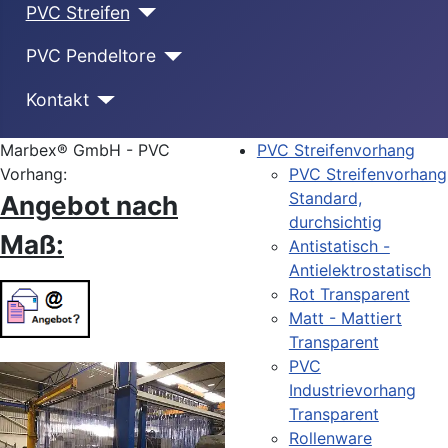
PVC Streifen
PVC Pendeltore
Kontakt
Marbex® GmbH - PVC
PVC Streifenvorhang
Vorhang:
PVC Streifenvorhang
Standard,
Angebot nach
durchsichtig
Maß:
Antistatisch -
Antielektrostatisch
Rot Transparent
Matt - Mattiert
Transparent
PVC
Industrievorhang
Transparent
Rollenware