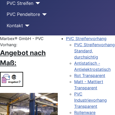
PVC Streifen
PVC Pendeltore
Kontakt
Marbex® GmbH - PVC
PVC Streifenvorhang
Vorhang:
PVC Streifenvorhang
Standard,
Angebot nach
durchsichtig
Maß:
Antistatisch -
Antielektrostatisch
Rot Transparent
Matt - Mattiert
Transparent
PVC
Industrievorhang
Transparent
Rollenware