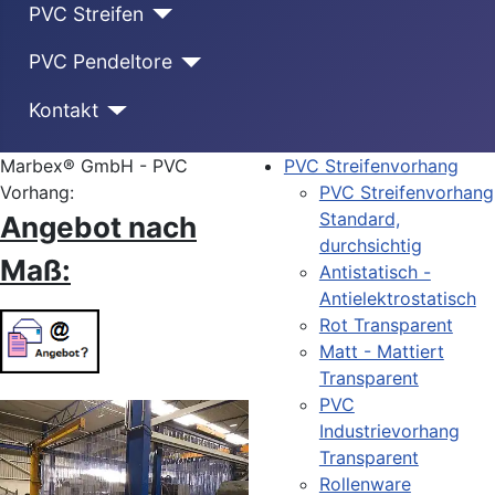
PVC Streifen
PVC Pendeltore
Kontakt
Marbex® GmbH - PVC
PVC Streifenvorhang
Vorhang:
PVC Streifenvorhang
Standard,
Angebot nach
durchsichtig
Maß:
Antistatisch -
Antielektrostatisch
Rot Transparent
Matt - Mattiert
Transparent
PVC
Industrievorhang
Transparent
Rollenware