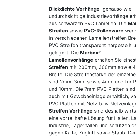
Blickdichte Vorhänge
genauso wie
undurchsichtige Industrievorhänge erh
aus schwarzen PVC Lamellen. Die
Ma
Streifen
sowie
PVC-Rollenware
werd
in verschiedenen Lamellenstreifen Bre
PVC Streifen transparent hergestellt 
gelagert. Die
Marbex®
Lamellenvorhänge
erhalten Sie einest
Streifen
mit 200mm, 300mm sowie 
Breite. Die Streifenstärke der einzeln
sind 2mm, 3mm sowie 4mm und für P
und 10mm. Die 7mm PVC Platten sin
auch mit Gewebeeinlage erhältlich, ve
PVC Platten mit Netz bzw Netzeinlag
Streifen Vorhänge
sind deshalb wirts
eine vorteilhafte Lösung für Hallen, L
Industrie, Lagerhallen und schützen 
gegen Kälte, Zugluft sowie Staub. De