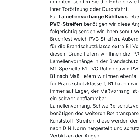
möchten, senden Sie die Höhe sowie 
Ihrer Toröffnung oder Durchfahrt.
Für
Lamellenvorhänge Kühlhaus
, eb
PVC-Streifen
benötigen wir diese An
folgerichtig senden wir Ihnen somit w
Bruchfest weich PVC Streifen. Außerd
für die Brandschutzklasse extra B1 V
diesem Grund liefern wir Ihnen die P
Lamellenvorhänge in der Brandschutz
M1. Spezielle B1 PVC Rollen sowie P
B1 nach Maß liefern wir Ihnen ebenfal
für Brandschutzklasse 1, B1 haben wir 
immer auf Lager, der Maßvorhang is
ein schwer entflammbar
Lamellenvorhang. Schweißerschutzv
benötigen des weiteren Rot transpare
Kunststoff-Streifen, diese werden d
nach DIN Norm hergestellt und schüt
Verblitzen der Augen.