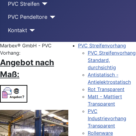
PVC Streifen
PVC Pendeltore
Kontakt
Marbex® GmbH - PVC
PVC Streifenvorhang
Vorhang:
PVC Streifenvorhang
Standard,
Angebot nach
durchsichtig
Maß:
Antistatisch -
Antielektrostatisch
Rot Transparent
Matt - Mattiert
Transparent
PVC
Industrievorhang
Transparent
Rollenware