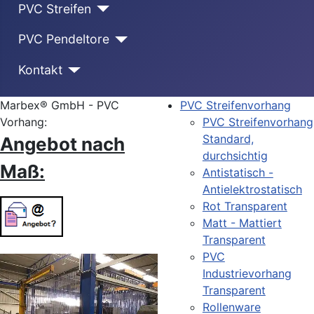
PVC Streifen
PVC Pendeltore
Kontakt
Marbex® GmbH - PVC
PVC Streifenvorhang
Vorhang:
PVC Streifenvorhang
Standard,
Angebot nach
durchsichtig
Maß:
Antistatisch -
Antielektrostatisch
Rot Transparent
Matt - Mattiert
Transparent
PVC
Industrievorhang
Transparent
Rollenware