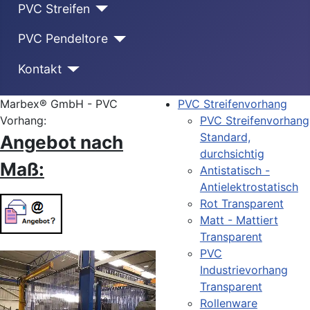
PVC Streifen
PVC Pendeltore
Kontakt
Marbex® GmbH - PVC
PVC Streifenvorhang
Vorhang:
PVC Streifenvorhang
Standard,
Angebot nach
durchsichtig
Maß:
Antistatisch -
Antielektrostatisch
Rot Transparent
Matt - Mattiert
Transparent
PVC
Industrievorhang
Transparent
Rollenware