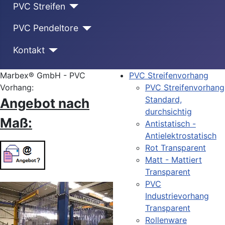
PVC Streifen
PVC Pendeltore
Kontakt
Marbex® GmbH - PVC
PVC Streifenvorhang
Vorhang:
PVC Streifenvorhang
Standard,
Angebot nach
durchsichtig
Maß:
Antistatisch -
Antielektrostatisch
Rot Transparent
Matt - Mattiert
Transparent
PVC
Industrievorhang
Transparent
Rollenware