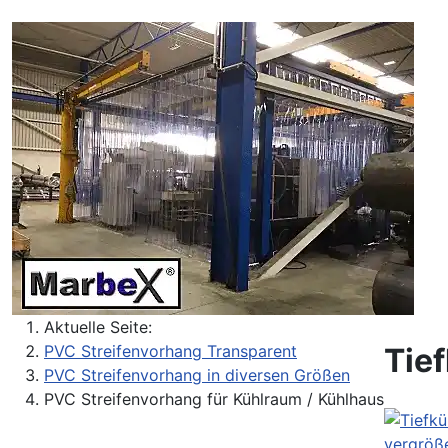
Aktuelle Seite:
Tie
PVC Streifenvorhang Transparent
PVC Streifenvorhang in diversen Größen
PVC Streifenvorhang für Kühlraum / Kühlhaus
vergröß