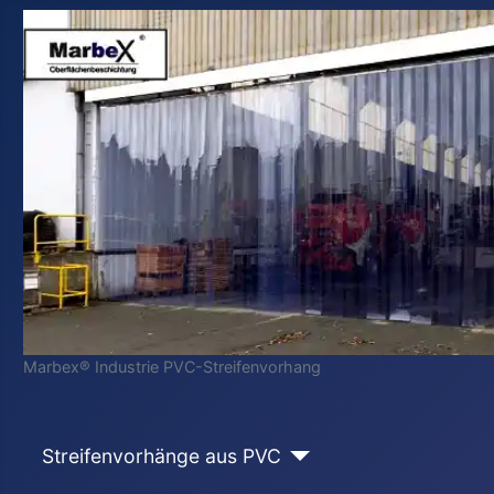
Marbex® Industrie PVC-Streifenvorhang
Streifenvorhänge aus PVC