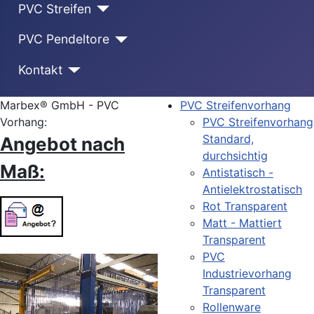
PVC Streifen
PVC Pendeltore
Kontakt
Marbex® GmbH - PVC
PVC Streifenvorhang
Vorhang:
PVC Streifenvorhang
Standard,
Angebot nach
durchsichtig
Maß:
Antistatisch -
Antielektrostatisch
Rot Transparent
Matt - Mattiert
Transparent
PVC
Industrievorhang
Transparent
Rollenware