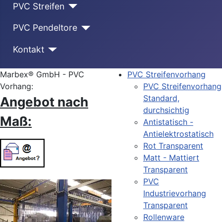
PVC Streifen
PVC Pendeltore
Kontakt
Marbex® GmbH - PVC
PVC Streifenvorhang
Vorhang:
PVC Streifenvorhang
Standard,
Angebot nach
durchsichtig
Maß:
Antistatisch -
Antielektrostatisch
Rot Transparent
Matt - Mattiert
Transparent
PVC
Industrievorhang
Transparent
Rollenware