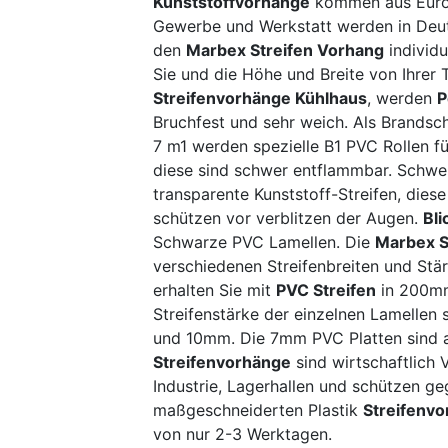
Kunststoffvorhänge
kommen aus Euro
Gewerbe und Werkstatt werden in Deut
den
Marbex Streifen Vorhang
individu
Sie und die Höhe und Breite von Ihrer 
Streifenvorhänge Kühlhaus
, werden
P
Bruchfest und sehr weich. Als Brandsc
7 m1 werden spezielle B1 PVC Rollen f
diese sind schwer entflammbar. Schwe
transparente Kunststoff-Streifen, dies
schützen vor verblitzen der Augen.
Bl
Schwarze PVC Lamellen. Die
Marbex S
verschiedenen Streifenbreiten und Stär
erhalten Sie mit
PVC Streifen
in 200mm
Streifenstärke der einzelnen Lamelle
und 10mm. Die 7mm PVC Platten sind a
Streifenvorhänge
sind wirtschaftlich 
Industrie, Lagerhallen und schützen ge
maßgeschneiderten Plastik
Streifenv
von nur 2-3 Werktagen.