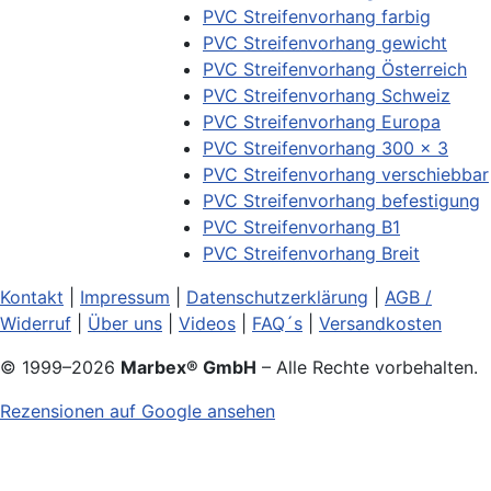
PVC Streifenvorhang farbig
PVC Streifenvorhang gewicht
PVC Streifenvorhang Österreich
PVC Streifenvorhang Schweiz
PVC Streifenvorhang Europa
PVC Streifenvorhang 300 x 3
PVC Streifenvorhang verschiebbar
PVC Streifenvorhang befestigung
PVC Streifenvorhang B1
PVC Streifenvorhang Breit
Kontakt
|
Impressum
|
Datenschutzerklärung
|
AGB /
Widerruf
|
Über uns
|
Videos
|
FAQ´s
|
Versandkosten
© 1999–
2026
Marbex® GmbH
– Alle Rechte vorbehalten.
Rezensionen auf Google ansehen