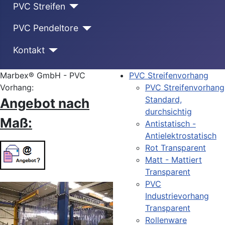
PVC Streifen
PVC Pendeltore
Kontakt
Marbex® GmbH - PVC
PVC Streifenvorhang
Vorhang:
PVC Streifenvorhang
Standard,
Angebot nach
durchsichtig
Maß:
Antistatisch -
Antielektrostatisch
Rot Transparent
Matt - Mattiert
Transparent
PVC
Industrievorhang
Transparent
Rollenware