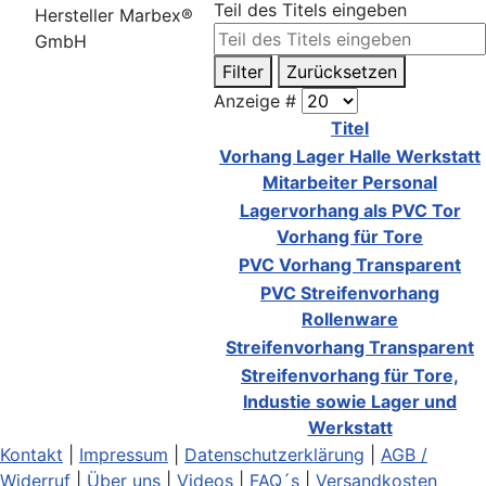
Teil des Titels eingeben
Hersteller Marbex®
GmbH
Filter
Zurücksetzen
Anzeige #
Titel
Vorhang Lager Halle Werkstatt
Mitarbeiter Personal
Lagervorhang als PVC Tor
Vorhang für Tore
PVC Vorhang Transparent
PVC Streifenvorhang
Rollenware
Streifenvorhang Transparent
Streifenvorhang für Tore,
Industie sowie Lager und
Werkstatt
Kontakt
|
Impressum
|
Datenschutzerklärung
|
AGB /
Widerruf
|
Über uns
|
Videos
|
FAQ´s
|
Versandkosten