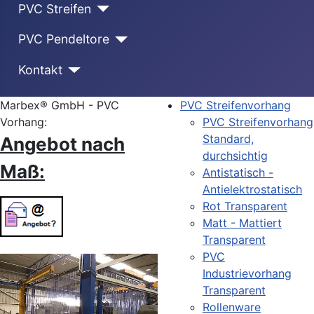
PVC Streifen
PVC Pendeltore
Kontakt
Marbex® GmbH - PVC
PVC Streifenvorhang
Vorhang:
PVC Streifenvorhang
Standard,
Angebot nach
durchsichtig
Maß:
Antistatisch -
Antielektrostatisch
Rot Transparent
Matt - Mattiert
Transparent
PVC
Industrievorhang
Transparent
Rollenware