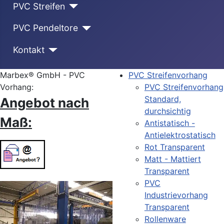
PVC Streifen
PVC Pendeltore
Kontakt
Marbex® GmbH - PVC
PVC Streifenvorhang
Vorhang:
PVC Streifenvorhang
Standard,
Angebot nach
durchsichtig
Maß:
Antistatisch -
Antielektrostatisch
Rot Transparent
Matt - Mattiert
Transparent
PVC
Industrievorhang
Transparent
Rollenware