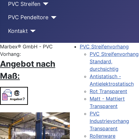
PVC Streifen
PVC Pendeltore
Kontakt
Marbex® GmbH - PVC
PVC Streifenvorhang
Vorhang:
PVC Streifenvorhang
Standard,
Angebot nach
durchsichtig
Maß:
Antistatisch -
Antielektrostatisch
Rot Transparent
Matt - Mattiert
Transparent
PVC
Industrievorhang
Transparent
Rollenware