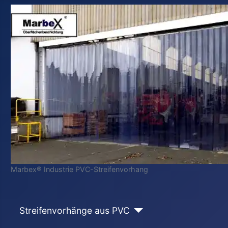
Marbex® Industrie PVC-Streifenvorhang
Streifenvorhänge aus PVC