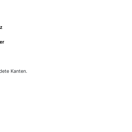
z
er
dete Kanten.