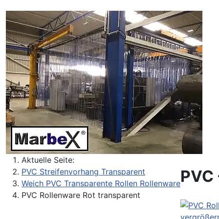
Aktuelle Seite:
PVC 
PVC Streifenvorhang Transparent
Weich PVC Transparente Rollen Rollenware
PVC Rollenware Rot transparent
vergrößer