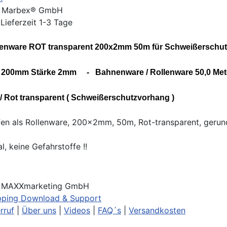
:
Marbex® GmbH
 Lieferzeit 1-3 Tage
lenware ROT transparent 200x2mm 50m für Schweißerschut
- 200mm Stärke 2mm - Bahnenware / Rollenware 50,0 Met
/ Rot transparent ( Schweißerschutzvorhang )
fen als Rollenware, 200x2mm, 50m, Rot-transparent, gerun
l, keine Gefahrstoffe !!
t MAXXmarketing GmbH
ping Download & Support
rruf
|
Über uns
|
Videos
|
FAQ´s
|
Versandkosten