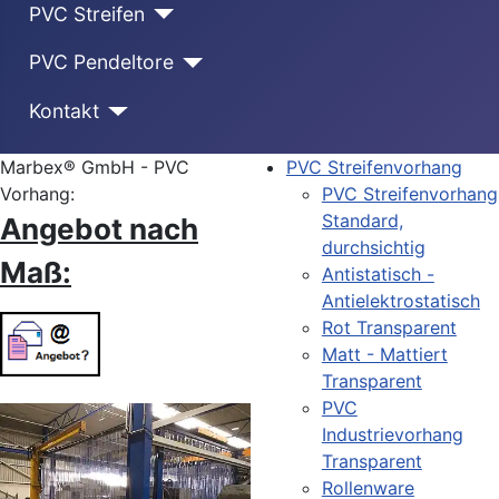
PVC Streifen
PVC Pendeltore
Kontakt
Marbex® GmbH - PVC
PVC Streifenvorhang
Vorhang:
PVC Streifenvorhang
Standard,
Angebot nach
durchsichtig
Maß:
Antistatisch -
Antielektrostatisch
Rot Transparent
Matt - Mattiert
Transparent
PVC
Industrievorhang
Transparent
Rollenware