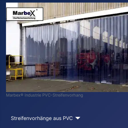
Marbex® Industrie PVC-Streifenvorhang
Streifenvorhänge aus PVC