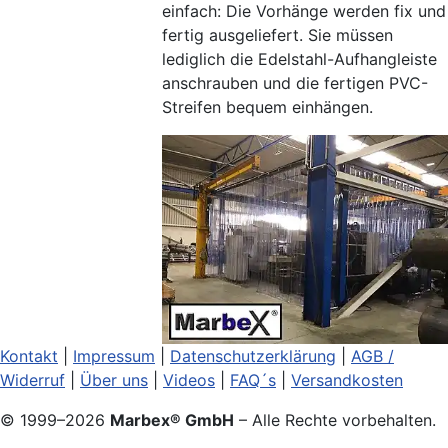
einfach: Die Vorhänge werden fix und
fertig ausgeliefert. Sie müssen
lediglich die Edelstahl-Aufhangleiste
anschrauben und die fertigen PVC-
Streifen bequem einhängen.
Kontakt
|
Impressum
|
Datenschutzerklärung
|
AGB /
Widerruf
|
Über uns
|
Videos
|
FAQ´s
|
Versandkosten
© 1999–
2026
Marbex® GmbH
– Alle Rechte vorbehalten.