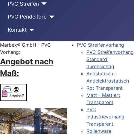
PVC Streifen
PVC Pendeltore
Kontakt
Marbex® GmbH - PVC
PVC Streifenvorhang
Vorhang:
PVC Streifenvorhang
Standard,
Angebot nach
durchsichtig
Maß:
Antistatisch -
Antielektrostatisch
Rot Transparent
Matt - Mattiert
Transparent
PVC
Industrievorhang
Transparent
Rollenware