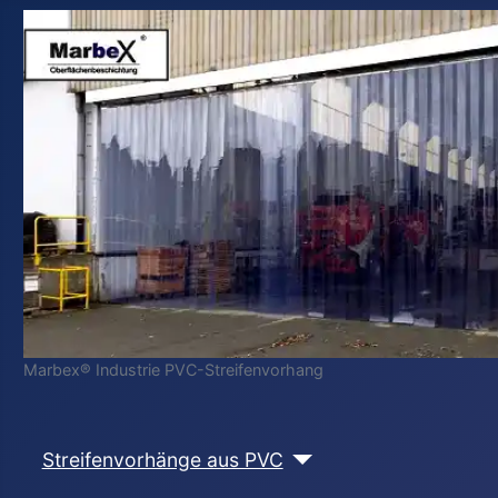
Marbex® Industrie PVC-Streifenvorhang
Streifenvorhänge aus PVC