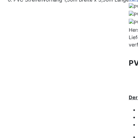
Hers
Lief
ver
PV
Der