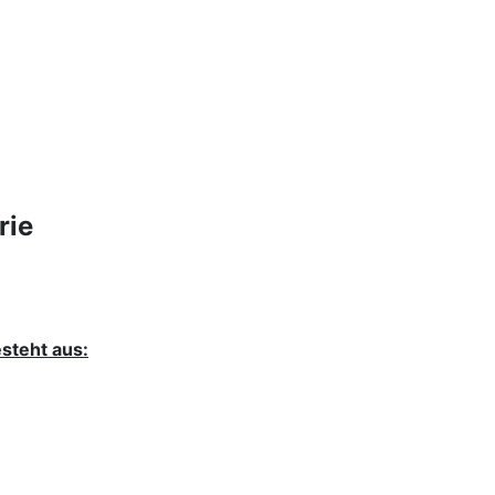
rie
esteht aus: