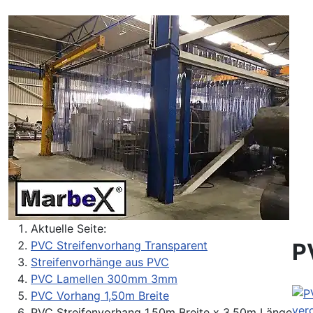
Aktuelle Seite:
P
PVC Streifenvorhang Transparent
Streifenvorhänge aus PVC
PVC Lamellen 300mm 3mm
PVC Vorhang 1,50m Breite
ver
PVC Streifenvorhang 1,50m Breite x 3,50m Länge