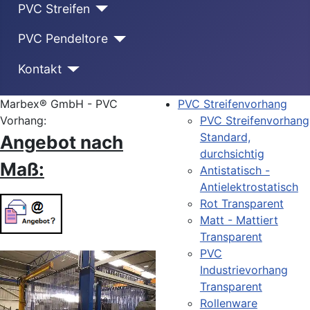
PVC Streifen
PVC Pendeltore
Kontakt
Marbex® GmbH - PVC
PVC Streifenvorhang
Vorhang:
PVC Streifenvorhang
Standard,
Angebot nach
durchsichtig
Maß:
Antistatisch -
Antielektrostatisch
Rot Transparent
Matt - Mattiert
Transparent
PVC
Industrievorhang
Transparent
Rollenware