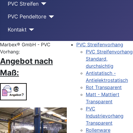
PVC Streifen
PVC Pendeltore
Kontakt
Marbex® GmbH - PVC
PVC Streifenvorhang
Vorhang:
PVC Streifenvorhang
Standard,
Angebot nach
durchsichtig
Maß:
Antistatisch -
Antielektrostatisch
Rot Transparent
Matt - Mattiert
Transparent
PVC
Industrievorhang
Transparent
Rollenware