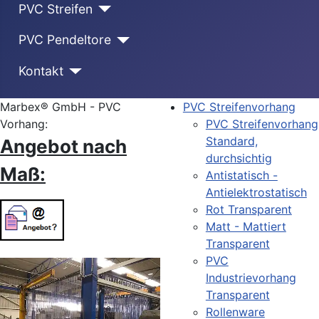
PVC Streifen
PVC Pendeltore
Kontakt
Marbex® GmbH - PVC
PVC Streifenvorhang
Vorhang:
PVC Streifenvorhang
Standard,
Angebot nach
durchsichtig
Maß:
Antistatisch -
Antielektrostatisch
Rot Transparent
Matt - Mattiert
Transparent
PVC
Industrievorhang
Transparent
Rollenware