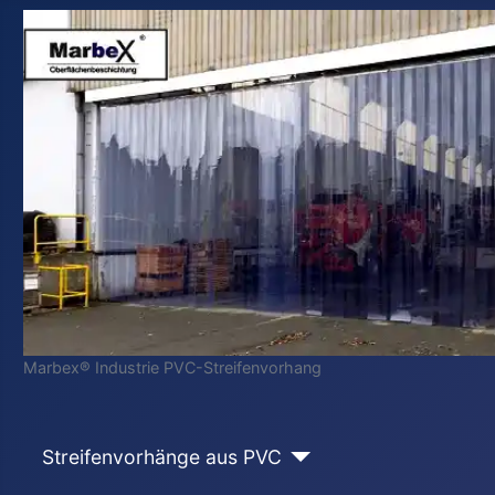
Marbex® Industrie PVC-Streifenvorhang
Streifenvorhänge aus PVC