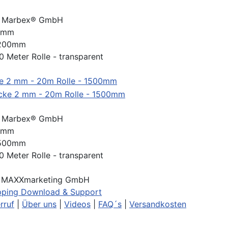
:
Marbex® GmbH
2 mm
 1200mm
0 Meter Rolle - transparent
e 2 mm - 20m Rolle - 1500mm
:
Marbex® GmbH
2 mm
 1500mm
0 Meter Rolle - transparent
t MAXXmarketing GmbH
ping Download & Support
rruf
|
Über uns
|
Videos
|
FAQ´s
|
Versandkosten