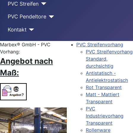
PVC Streifen
PVC Pendeltore
Kontakt
Marbex® GmbH - PVC
PVC Streifenvorhang
Vorhang:
PVC Streifenvorhang
Standard,
Angebot nach
durchsichtig
Maß:
Antistatisch -
Antielektrostatisch
Rot Transparent
Matt - Mattiert
Transparent
PVC
Industrievorhang
Transparent
Rollenware