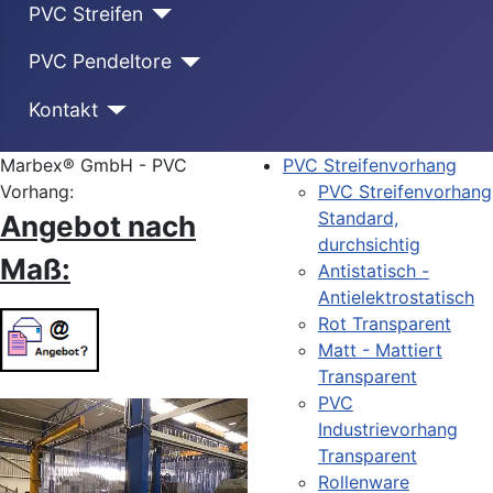
PVC Streifen
PVC Pendeltore
Kontakt
Marbex® GmbH - PVC
PVC Streifenvorhang
Vorhang:
PVC Streifenvorhang
Standard,
Angebot nach
durchsichtig
Maß:
Antistatisch -
Antielektrostatisch
Rot Transparent
Matt - Mattiert
Transparent
PVC
Industrievorhang
Transparent
Rollenware