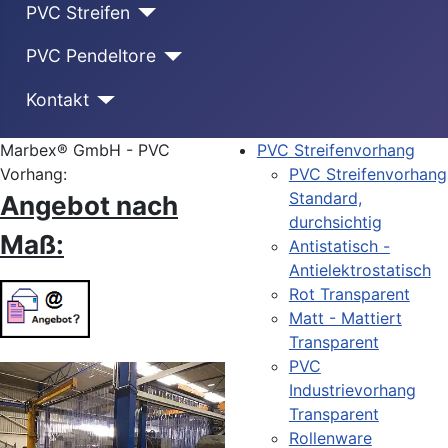
PVC Streifen
PVC Pendeltore
Kontakt
Marbex® GmbH - PVC
PVC Streifenvorhang
Vorhang:
PVC Streifenvorhang
Standard,
Angebot nach
durchsichtig
Maß:
Antistatisch -
Antielektrostatisch
Rot Transparent
Matt - Mattiert
Transparent
PVC
Industrievorhang
Transparent
Rollenware