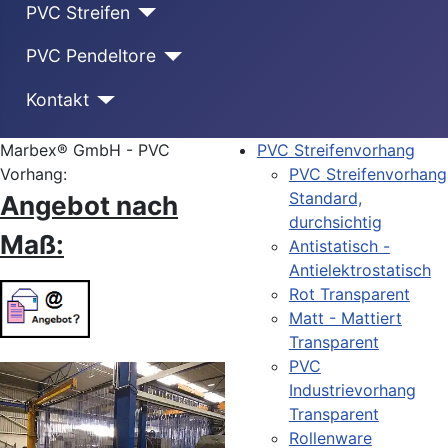
PVC Streifen
PVC Pendeltore
Kontakt
Marbex® GmbH - PVC
PVC Streifenvorhang
Vorhang:
PVC Streifenvorhang
Standard,
Angebot nach
durchsichtig
Maß:
Antistatisch -
Antielektrostatisch
Rot Transparent
Matt - Mattiert
Transparent
PVC
Industrievorhang
Transparent
Rollenware