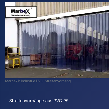
Marbex® Industrie PVC-Streifenvorhang
Streifenvorhänge aus PVC