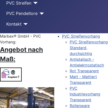
PVC Streifen
PVC Pendeltore
Kontakt
Marbex® GmbH - PVC
PVC Streifenvorhang
Vorhang:
PVC Streifenvorhang
Standard,
Angebot nach
durchsichtig
Maß:
Antistatisch -
Antielektrostatisch
Rot Transparent
Matt - Mattiert
Transparent
PVC
Industrievorhang
Transparent
Rollenware