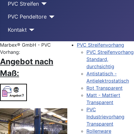
PVC Streifen
PVC Pendeltore
Kontakt
Marbex® GmbH - PVC
PVC Streifenvorhang
Vorhang:
PVC Streifenvorhang
Standard,
Angebot nach
durchsichtig
Maß:
Antistatisch -
Antielektrostatisch
Rot Transparent
Matt - Mattiert
Transparent
PVC
Industrievorhang
Transparent
Rollenware