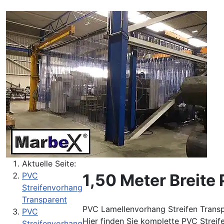
Aktuelle Seite:
1,50 Meter Breite
PVC
Streifenvorhang
Transparent
PVC Lamellenvorhang Streifen Transp
PVC
Hier finden Sie komplette PVC Streif
Streifenvorhang