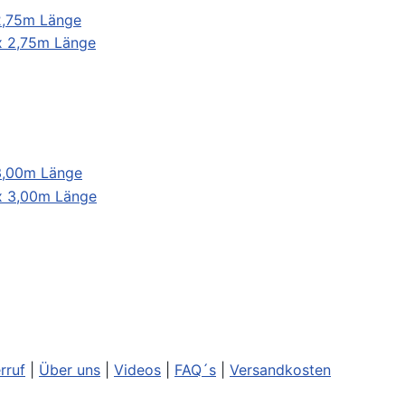
 2,75m Länge
 3,00m Länge
rruf
|
Über uns
|
Videos
|
FAQ´s
|
Versandkosten