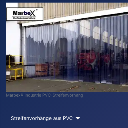
Marbex® Industrie PVC-Streifenvorhang
Streifenvorhänge aus PVC