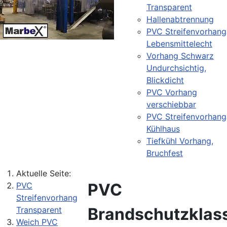
Transparent
Hallenabtrennung
PVC Streifenvorhang
Lebensmittelecht
Vorhang Schwarz
Undurchsichtig,
Blickdicht
PVC Vorhang
verschiebbar
PVC Streifenvorhang
Kühlhaus
Tiefkühl Vorhang,
Bruchfest
Aktuelle Seite:
PVC
PVC
Streifenvorhang
Brandschutzklas
Transparent
Weich PVC