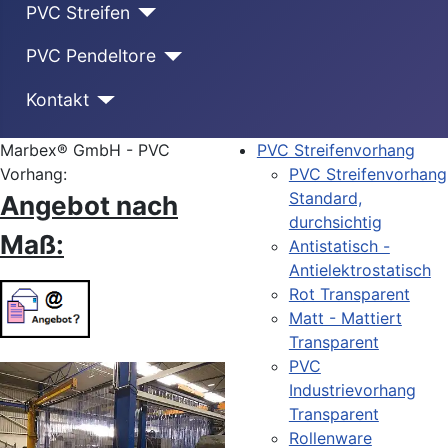
PVC Streifen
PVC Pendeltore
Kontakt
Marbex® GmbH - PVC
PVC Streifenvorhang
Vorhang:
PVC Streifenvorhang
Standard,
Angebot nach
durchsichtig
Maß:
Antistatisch -
Antielektrostatisch
Rot Transparent
Matt - Mattiert
Transparent
PVC
Industrievorhang
Transparent
Rollenware