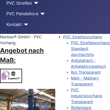
PVC Streifen
PVC Pendeltore
Kontakt
Marbex® GmbH - PVC
PVC Streifenvorhang
Vorhang:
PVC Streifenvorhang
Standard,
Angebot nach
durchsichtig
Maß:
Antistatisch -
Antielektrostatisch
Rot Transparent
Matt - Mattiert
Transparent
PVC
Industrievorhang
Transparent
Rollenware